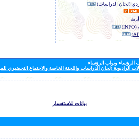
وردي (لجان الدراسات)
رية
I)
الرؤساء ونواب الرؤساء
ات الراديوية (لجان الدراسات واللجنة الخاصة والاجتماع التحضيري للمؤ
بيانات للاستفسار