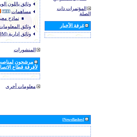
وثائق باللون ال
المؤتمرات ذات
مساهمات
الصلة
نماذج معيا
غرفة الأخبار
وثائق المعلومات (NFO
وثائق إدارية (ADM)
المنشورات
مرشحون لمناصب 
لأفرقة قطاع الاتصال
معلومات أخرى
[Newsflashes]