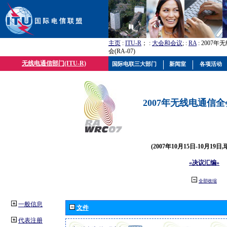
主页
:
ITU-R
； :
大会和会议
; :
RA
: 2007
会(RA-07)
无线电通信部门(ITU-R)
国际电联三大部门
新闻室
各项活动
2007年无线电通信全会(
(2007年10月15日-10月19日
«决议汇编»
全部收缩
一般信息
文件
代表注册