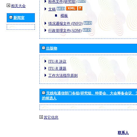
粉色文件(研究组)
相关大会
文稿
模板
新闻室
情况通报文件 (INFO)
行政管理文件(ADM)
出版物
ITU-R 决议
ITU-R 课题
工作方法指导原则
无线电通信部门各组(研究组、特委会、大会筹备会议、
的候选人
其它信息
联系人