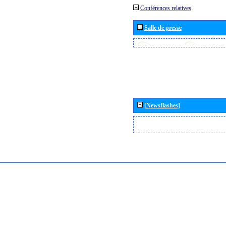
Conférences relatives
Salle de presse
[Newsflashes]