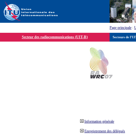
Page principale
:
Secteur des radiocommunications (UIT-R)
Secteurs de l'U
Information générale
Enregistrement des délégués