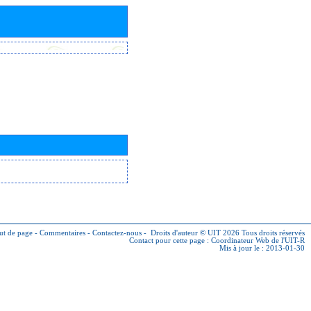
ut de page
-
Commentaires
-
Contactez-nous
-
Droits d'auteur © UIT 2026
Tous droits réservés
Contact pour cette page :
Coordinateur Web de l'UIT-R
Mis à jour le : 2013-01-30