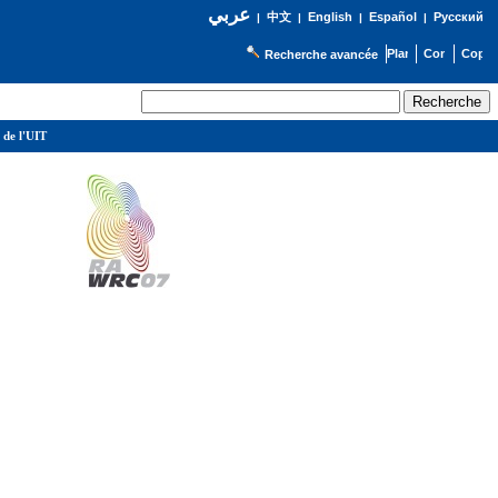
عربي
English
Español
Русский
|
中文
|
|
|
Recherche avancée
 de l'UIT