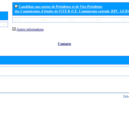
Candidats aux postes de Présidents et de Vice-Présidents
des Commissions d'études de l'UIT-R (CE, Commission spéciale, RPC, GCR)
Autres informations
Contacts
Déb