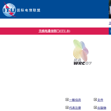
无线电通信部门(ITU-R)
一般信息
文件
代表注册
出版物