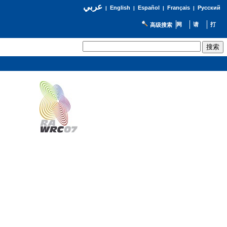
عربي
English
Español
Français
Русский
|
|
|
|
高级搜索