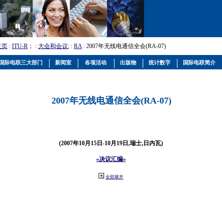
主页
:
ITU-R
； :
大会和会议
; :
RA
: 2007年无线电通信全会(RA-07)
国际电联三大部门
新闻室
各项活动
出版物
统计数字
国际电联简介
2007年无线电通信全会(RA-07)
(2007年10月15日-10月19日,瑞士,日内瓦)
«决议汇编»
全部展开