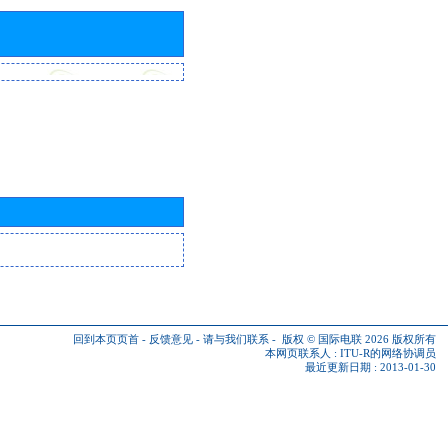
回到本页页首
-
反馈意见
-
请与我们联系
-
版权 © 国际电联 2026
版权所有
本网页联系人 :
ITU-R的网络协调员
最近更新日期 : 2013-01-30