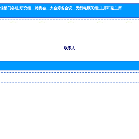
信部门各组(研究组、特委会、大会筹备会议、无线电顾问组)主席和副主席
联系人