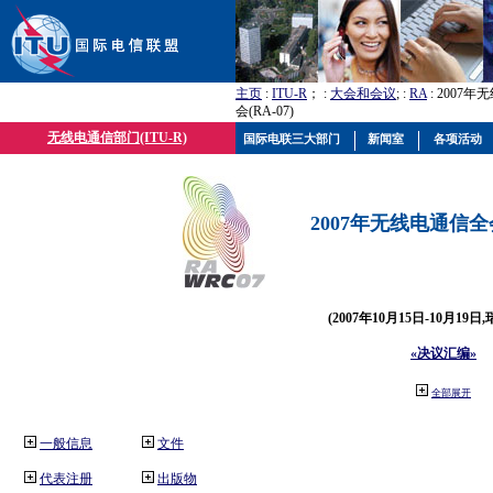
主页
:
ITU-R
； :
大会和会议
; :
RA
: 2007
会(RA-07)
无线电通信部门(ITU-R)
国际电联三大部门
新闻室
各项活动
2007年无线电通信全会(
(2007年10月15日-10月19日
«决议汇编»
全部展开
一般信息
文件
代表注册
出版物