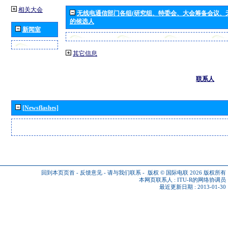
相关大会
无线电通信部门各组(研究组、特委会、大会筹备会议、
的候选人
新闻室
其它信息
联系人
[Newsflashes]
回到本页页首
-
反馈意见
-
请与我们联系
-
版权 © 国际电联 2026
版权所有
本网页联系人 :
ITU-R的网络协调员
最近更新日期 : 2013-01-30