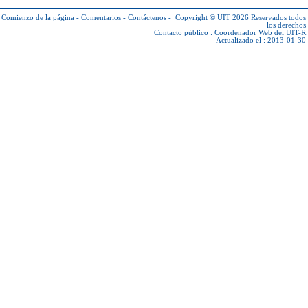
Comienzo de la página
-
Comentarios
-
Contáctenos
-
Copyright © UIT 2026
Reservados todos
los derechos
Contacto público :
Coordenador Web del UIT-R
Actualizado el : 2013-01-30