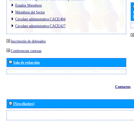
Estados Miembros
Miembros del Sector
Circulare administrativa CACE/404
Circulare administrativa CACE/427
Inscripción de delegados
Conferencias conexas
Sala de redacción
Contactos
[Newsflashes]