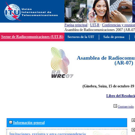
Pagína principal
:
UIT-R
:
Conferencias y reunio
Asamblea de Radiocomunicaciones 2007 (AR-07
Sector de Radiocomunicaciones (UIT-R)
Sectores de la UIT
Sala de prensa
Asamblea de Radiocomun
(AR-07)
(Ginebra, Suiza, 15 de octubre-19
Libro del Resoluci
Contraer todo
Información general
Invitaciones, registro y otra correspondencia