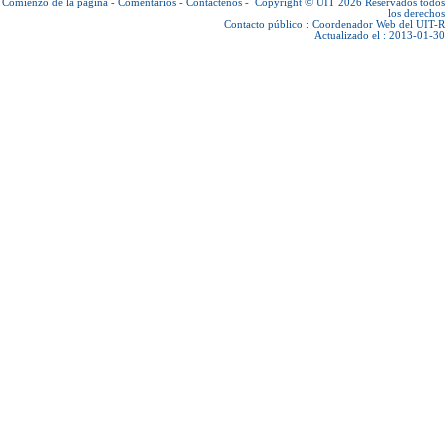
Comienzo de la página
-
Comentarios
-
Contáctenos
-
Copyright © UIT 2026
Reservados todos
los derechos
Contacto público :
Coordenador Web del UIT-R
Actualizado el : 2013-01-30