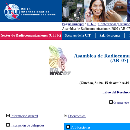
Pagína principal
:
UIT-R
:
Conferencias y reunio
Asamblea de Radiocomunicaciones 2007 (AR-07
Sector de Radiocomunicaciones (UIT-R)
Sectores de la UIT
Sala de prensa
Asamblea de Radiocomun
(AR-07)
(Ginebra, Suiza, 15 de octubre-19
Libro del Resoluci
Contraer todo
Información general
Documentos
Inscripción de delegados
Publicaciones