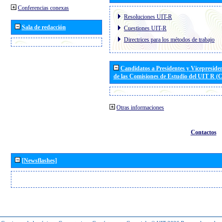
Conferencias conexas
Resoluciones UIT-R
Sala de redacción
Cuestiones UIT-R
Directrices para los métodos de trabajo
Candidatos a Presidentes y Vicepreside
de las Comisiones de Estudio del UIT R 
Otras informaciones
Contactos
[Newsflashes]