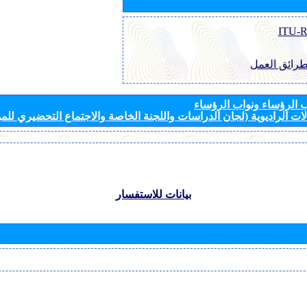
طرائق العمل
الرؤساء ونواب الرؤساء
ات الراديوية (لجان الدراسات واللجنة الخاصة والاجتماع التحضيري للمؤ
بيانات للاستفسار