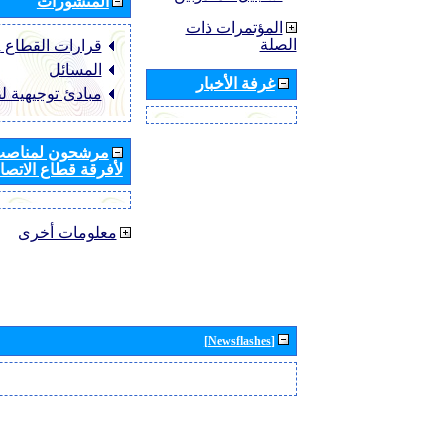
المنشورات
المؤتمرات ذات
الصلة
قرارات القطاع ‏ITU-R
المسائل
غرفة الأخبار
مبادئ توجيهية ل
مرشحون لمناصب 
لأفرقة قطاع الاتصال
معلومات أخرى
[Newsflashes]