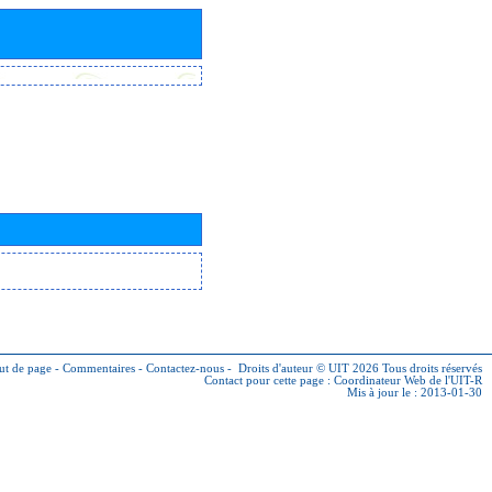
ut de page
-
Commentaires
-
Contactez-nous
-
Droits d'auteur © UIT 2026
Tous droits réservés
Contact pour cette page :
Coordinateur Web de l'UIT-R
Mis à jour le : 2013-01-30