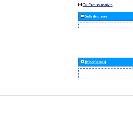
Conférences relatives
Salle de presse
[Newsflashes]