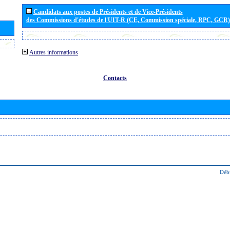
Candidats aux postes de Présidents et de Vice-Présidents
des Commissions d'études de l'UIT-R (CE, Commission spéciale, RPC, GCR)
Autres informations
Contacts
Déb