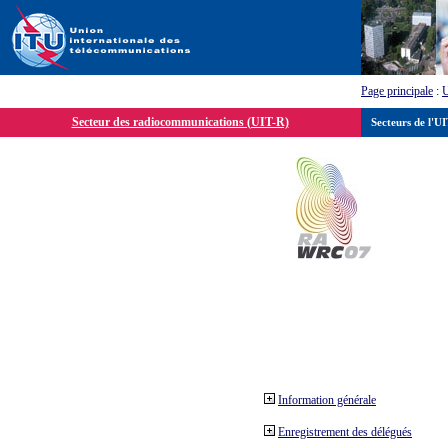
Page principale
:
Secteur des radiocommunications (UIT-R)
Secteurs de l'U
Information générale
Enregistrement des délégués