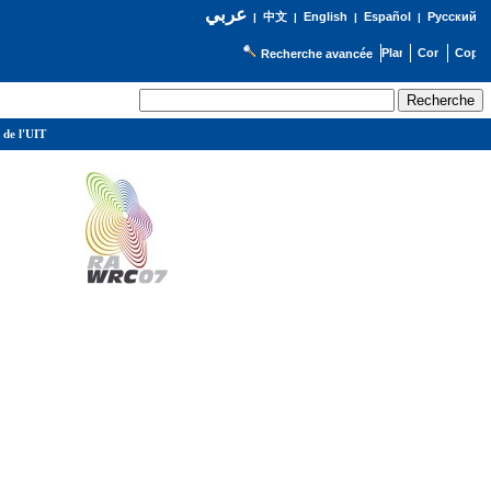
عربي
English
Español
Русский
|
中文
|
|
|
Recherche avancée
 de l'UIT