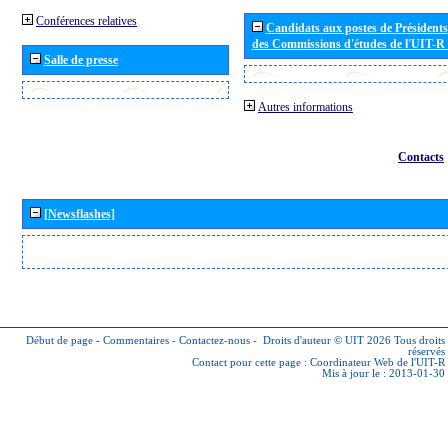
Conférences relatives
Candidats aux postes de Présidents 
des Commissions d'études de l'UIT-R
Salle de presse
Autres informations
Contacts
[Newsflashes]
Début de page
-
Commentaires
-
Contactez-nous
-
Droits d'auteur © UIT 2026
Tous droits
réservés
Contact pour cette page :
Coordinateur Web de l'UIT-R
Mis à jour le : 2013-01-30