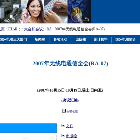
主页
:
ITU-R
； :
大会和会议
; :
RA
: 2007年无线电通信全会(RA-07)
国际电联三大部门
新闻室
各项活动
出版物
统计数字
国际电联简介
2007年无线电通信全会(RA-07)
(2007年10月15日-10月19日,瑞士,日内瓦)
«决议汇编»
全部收缩
文件
出版物