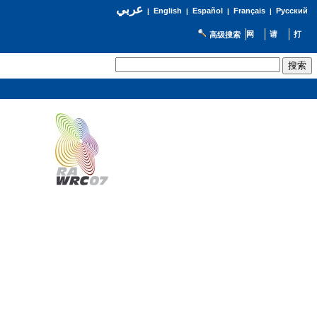
عربي
English
Español
Français
Русский
|
|
|
|
高级搜索