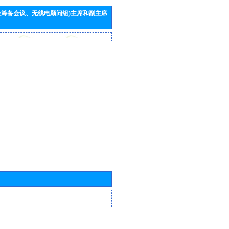
会筹备会议、无线电顾问组)主席和副主席