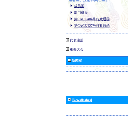
成员国
部门成员
第CACE/404号行政通函
第CACE/427号行政通函
代表注册
相关大会
新闻室
[Newsflashes]