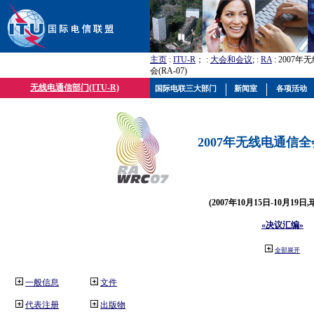
主页
:
ITU-R
； :
大会和会议
; :
RA
: 2007
会(RA-07)
无线电通信部门(ITU-R)
国际电联三大部门
新闻室
各项活动
2007年无线电通信全会(
(2007年10月15日-10月19日
«决议汇编»
全部展开
一般信息
文件
代表注册
出版物