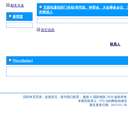
相关大会
无线电通信部门各组(研究组、特委会、大会筹备会议、
的候选人
新闻室
其它信息
联系人
[Newsflashes]
回到本页页首
-
反馈意见
-
请与我们联系
-
版权 © 国际电联 2026
版权所有
本网页联系人 :
ITU-R的网络协调员
最近更新日期 : 2013-01-30