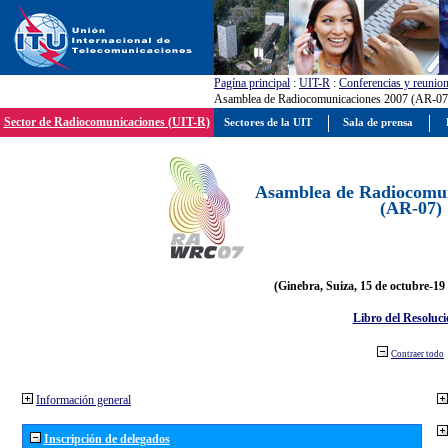
Pagína principal
:
UIT-R
:
Conferencias y reunio
Asamblea de Radiocomunicaciones 2007 (AR-07
Sector de Radiocomunicaciones (UIT-R)
Sectores de la UIT
Sala de prensa
Asamblea de Radiocomun
(AR-07)
(Ginebra, Suiza, 15 de octubre-19
Libro del Resoluci
Contraer todo
Información general
Inscripción de delegados