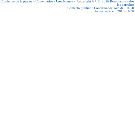
Comienzo de la página
-
Comentarios
-
Contáctenos
-
Copyright © UIT 2026
Reservados todos
los derechos
Contacto público :
Coordenador Web del UIT-R
Actualizado el : 2013-01-30