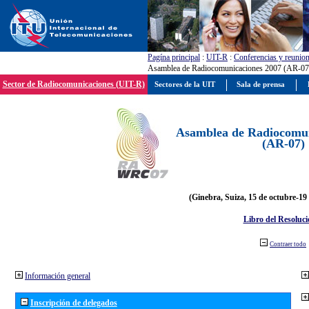
Pagína principal
:
UIT-R
:
Conferencias y reunio
Asamblea de Radiocomunicaciones 2007 (AR-07
Sector de Radiocomunicaciones (UIT-R)
Sectores de la UIT
Sala de prensa
Asamblea de Radiocomun
(AR-07)
(Ginebra, Suiza, 15 de octubre-19
Libro del Resoluci
Contraer todo
Información general
Inscripción de delegados