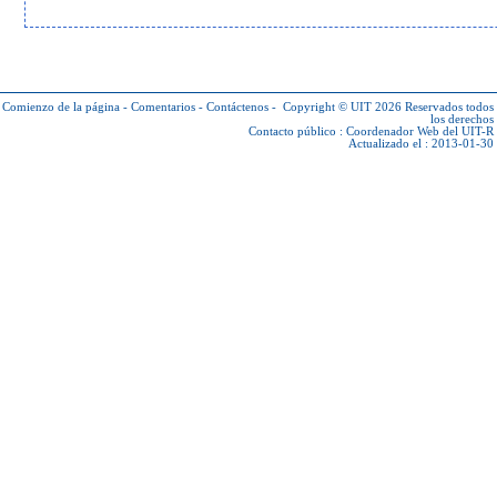
Comienzo de la página
-
Comentarios
-
Contáctenos
-
Copyright © UIT 2026
Reservados todos
los derechos
Contacto público :
Coordenador Web del UIT-R
Actualizado el : 2013-01-30