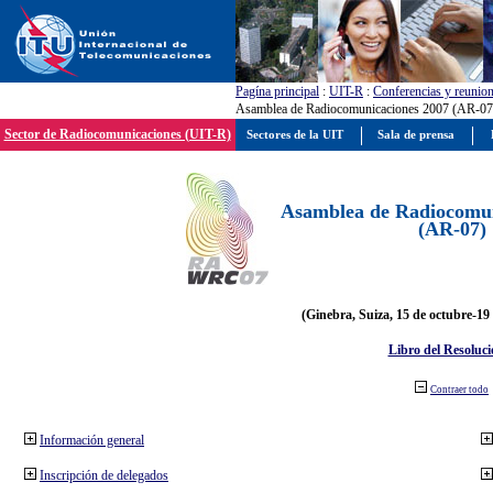
Pagína principal
:
UIT-R
:
Conferencias y reunio
Asamblea de Radiocomunicaciones 2007 (AR-07
Sector de Radiocomunicaciones (UIT-R)
Sectores de la UIT
Sala de prensa
Asamblea de Radiocomun
(AR-07)
(Ginebra, Suiza, 15 de octubre-19
Libro del Resoluci
Contraer todo
Información general
Inscripción de delegados