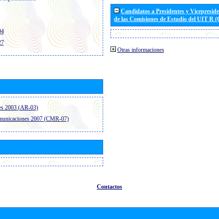
Candidatos a Presidentes y Vicepresid
de las Comisiones de Estudio del UIT R 
04
27
Otras informaciones
es 2003 (AR-03)
omunicaciones 2007 (CMR-07)
Contactos