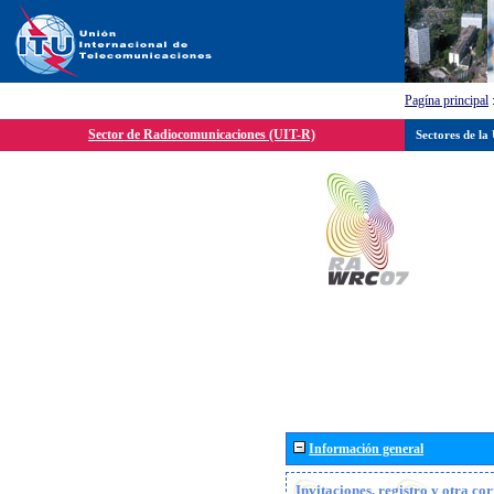
Pagína principal
Sector de Radiocomunicaciones (UIT-R)
Sectores de la
Información general
Invitaciones, registro y otra c