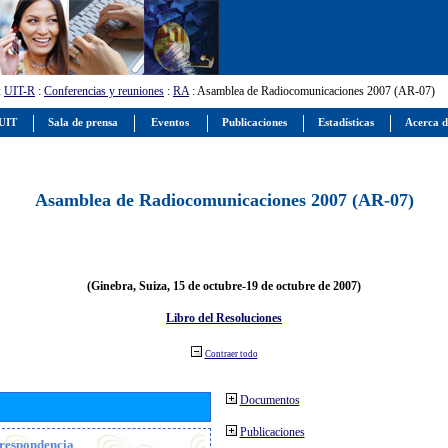
:
UIT-R
:
Conferencias y reuniones
:
RA
: Asamblea de Radiocomunicaciones 2007 (AR-07)
 UIT
Sala de prensa
Eventos
Publicaciones
Estadísticas
Acerca d
Asamblea de Radiocomunicaciones 2007 (AR-07)
(Ginebra, Suiza, 15 de octubre-19 de octubre de 2007)
Libro del Resoluciones
Contraer todo
Documentos
Publicaciones
orrespondencia