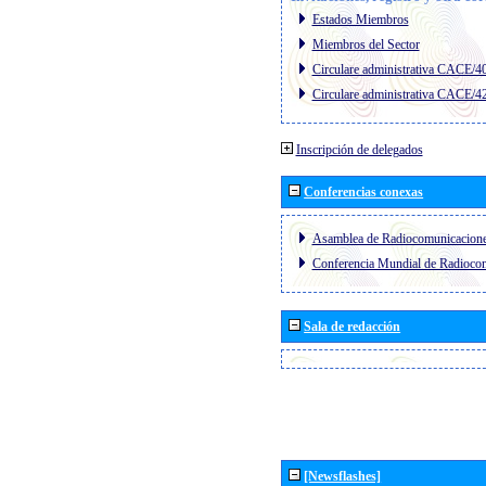
Estados Miembros
Miembros del Sector
Circulare administrativa CACE/4
Circulare administrativa CACE/4
Inscripción de delegados
Conferencias conexas
Asamblea de Radiocomunicacion
Conferencia Mundial de Radioc
Sala de redacción
[Newsflashes]