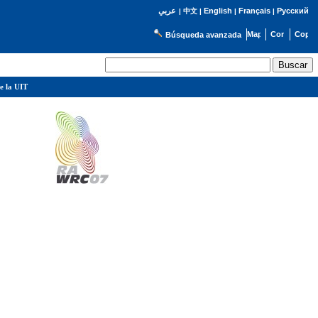
English
Français
Русский
عربي
|
中文
|
|
|
Búsqueda avanzada
e la UIT