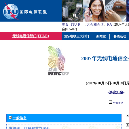
主页
:
ITU-R
； :
大会和会议
; :
RA
: 2007
会(RA-07)
无线电通信部门(ITU-R)
国际电联三大部门
新闻室
各项活动
2007年无线电通信全会(
(2007年10月15日-10月19日
«决议汇编»
全部收缩
一般信息
邀请函、注册和其它函件