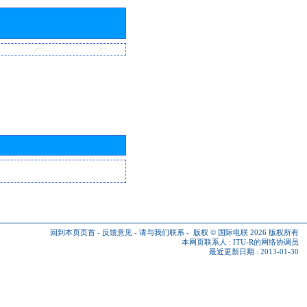
回到本页页首
-
反馈意见
-
请与我们联系
-
版权 © 国际电联 2026
版权所有
本网页联系人 :
ITU-R的网络协调员
最近更新日期 : 2013-01-30