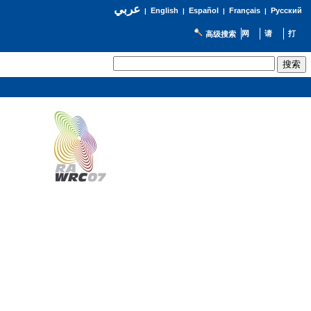
عربي
English
Español
Français
Русский
|
|
|
|
高级搜索