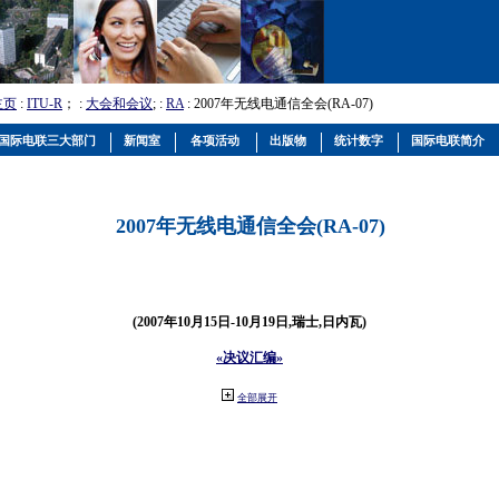
主页
:
ITU-R
； :
大会和会议
; :
RA
: 2007年无线电通信全会(RA-07)
国际电联三大部门
新闻室
各项活动
出版物
统计数字
国际电联简介
2007年无线电通信全会(RA-07)
(2007年10月15日-10月19日,瑞士,日内瓦)
«决议汇编»
全部展开