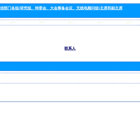
信部门各组(研究组、特委会、大会筹备会议、无线电顾问组)主席和副主席
联系人