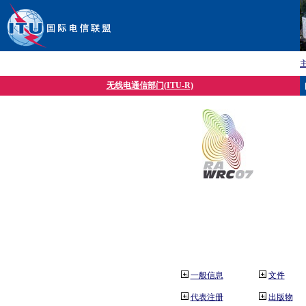
无线电通信部门(ITU-R)
一般信息
文件
代表注册
出版物