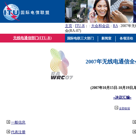
主页
:
ITU-R
； :
大会和会议
; :
RA
: 2007
会(RA-07)
无线电通信部门(ITU-R)
国际电联三大部门
新闻室
各项活动
2007年无线电通信全会(
(2007年10月15日-10月19日
«决议汇编»
全部收缩
一般信息
代表注册