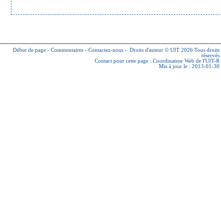
Début de page
-
Commentaires
-
Contactez-nous
-
Droits d'auteur © UIT 2026
Tous droits
réservés
Contact pour cette page :
Coordinateur Web de l'UIT-R
Mis à jour le : 2013-01-30