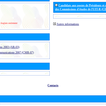
Candidats aux postes de Présidents et 
des Commissions d'études de l'UIT-R (C
Anglais seulement
Autres informations
ons 2003 (AR-03)
ommunications 2007 (CMR-07)
Contacts