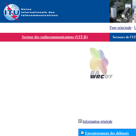
Page principale
:
Secteur des radiocommunications (UIT-R)
Secteurs de l'U
Information générale
Enregistrement des délégués