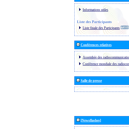
Informations utiles
Liste des Participants
Liste finale des Participants
Conférences relatives
Assembée des radiocommunicati
Conférence mondiale des radioc
Salle de presse
[Newsflashes]