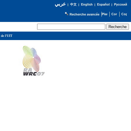
عربي
English
Español
Русский
|
中文
|
|
|
Recherche avancée
 de l'UIT