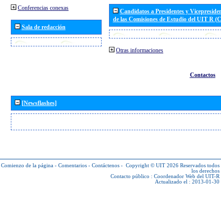
Conferencias conexas
Candidatos a Presidentes y Vicepreside
de las Comisiones de Estudio del UIT R 
Sala de redacción
Otras informaciones
Contactos
[Newsflashes]
Comienzo de la página
-
Comentarios
-
Contáctenos
-
Copyright © UIT 2026
Reservados todos
los derechos
Contacto público :
Coordenador Web del UIT-R
Actualizado el : 2013-01-30