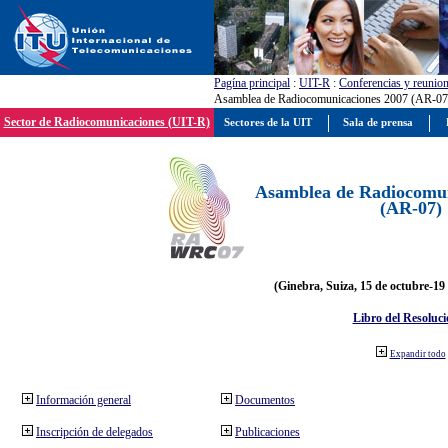
Pagína principal
:
UIT-R
:
Conferencias y reunio
Asamblea de Radiocomunicaciones 2007 (AR-07
Sector de Radiocomunicaciones (UIT-R)
Sectores de la UIT
Sala de prensa
Asamblea de Radiocomun
(AR-07)
(Ginebra, Suiza, 15 de octubre-19
Libro del Resoluci
Expandir todo
Información general
Documentos
Inscripción de delegados
Publicaciones