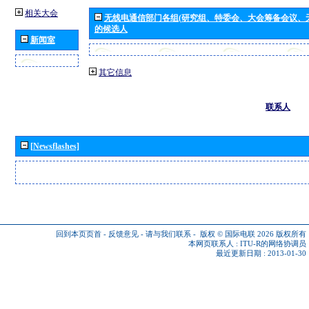
相关大会
无线电通信部门各组(研究组、特委会、大会筹备会议、
的候选人
新闻室
其它信息
联系人
[Newsflashes]
回到本页页首
-
反馈意见
-
请与我们联系
-
版权 © 国际电联 2026
版权所有
本网页联系人 :
ITU-R的网络协调员
最近更新日期 : 2013-01-30