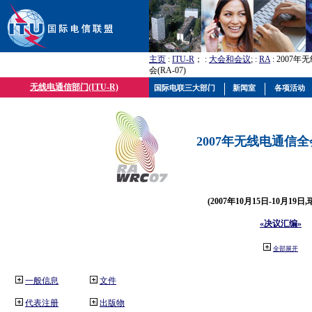
主页
:
ITU-R
； :
大会和会议
; :
RA
: 2007
会(RA-07)
无线电通信部门(ITU-R)
国际电联三大部门
新闻室
各项活动
2007年无线电通信全会(
(2007年10月15日-10月19日
«决议汇编»
全部展开
一般信息
文件
代表注册
出版物