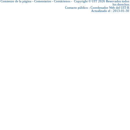
Comienzo de la página
-
Comentarios
-
Contáctenos
-
Copyright © UIT 2026
Reservados todos
los derechos
Contacto público :
Coordenador Web del UIT-R
Actualizado el : 2013-01-30