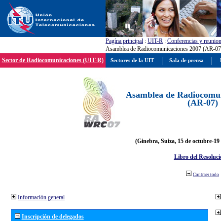
Pagína principal
:
UIT-R
:
Conferencias y reunio
Asamblea de Radiocomunicaciones 2007 (AR-07
Sector de Radiocomunicaciones (UIT-R)
Sectores de la UIT
Sala de prensa
Asamblea de Radiocomun
(AR-07)
(Ginebra, Suiza, 15 de octubre-19
Libro del Resoluci
Contraer todo
Información general
Inscripción de delegados