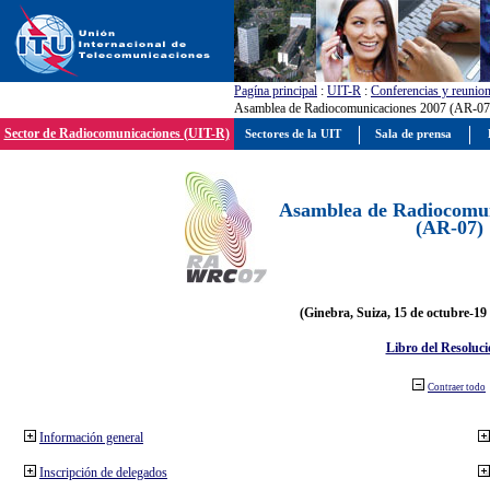
Pagína principal
:
UIT-R
:
Conferencias y reunio
Asamblea de Radiocomunicaciones 2007 (AR-07
Sector de Radiocomunicaciones (UIT-R)
Sectores de la UIT
Sala de prensa
Asamblea de Radiocomun
(AR-07)
(Ginebra, Suiza, 15 de octubre-19
Libro del Resoluci
Contraer todo
Información general
Inscripción de delegados