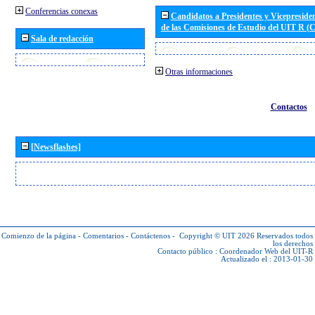
Conferencias conexas
Candidatos a Presidentes y Vicepreside
de las Comisiones de Estudio del UIT R 
Sala de redacción
Otras informaciones
Contactos
[Newsflashes]
Comienzo de la página
-
Comentarios
-
Contáctenos
-
Copyright © UIT 2026
Reservados todos
los derechos
Contacto público :
Coordenador Web del UIT-R
Actualizado el : 2013-01-30