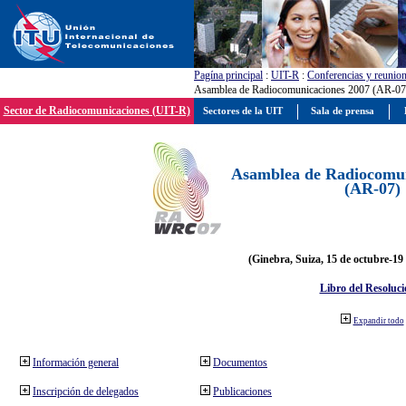
Pagína principal
:
UIT-R
:
Conferencias y reunio
Asamblea de Radiocomunicaciones 2007 (AR-07
Sector de Radiocomunicaciones (UIT-R)
Sectores de la UIT
Sala de prensa
Asamblea de Radiocomun
(AR-07)
(Ginebra, Suiza, 15 de octubre-19
Libro del Resoluci
Expandir todo
Información general
Documentos
Inscripción de delegados
Publicaciones