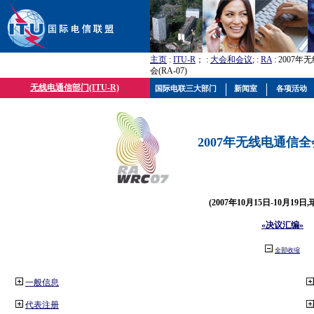
主页
:
ITU-R
； :
大会和会议
; :
RA
: 2007
会(RA-07)
无线电通信部门(ITU-R)
国际电联三大部门
新闻室
各项活动
2007年无线电通信全会(
(2007年10月15日-10月19日
«决议汇编»
全部收缩
一般信息
代表注册