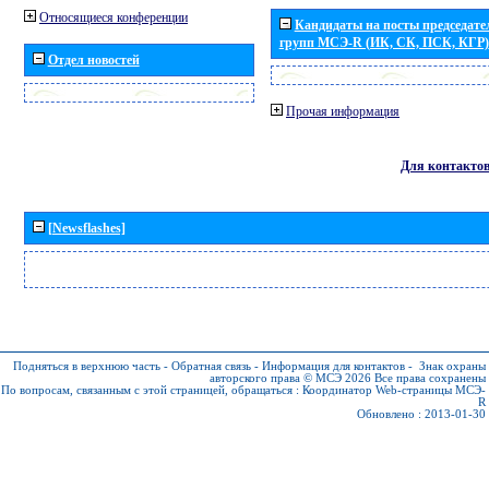
Относящиеся конференции
Кандидаты на посты председател
групп МСЭ-R (ИК, СК, ПСК, КГР)
Отдел новостей
Прочая информация
Для контакто
[Newsflashes]
Подняться в верхнюю часть
-
Обратная связь
-
Информация для контактов
-
Знак охраны
авторского права © МСЭ 2026
Все права сохранены
По вопросам, связанным с этой страницей, обращаться :
Координатор Web-страницы МСЭ-
R
Обновлено : 2013-01-30