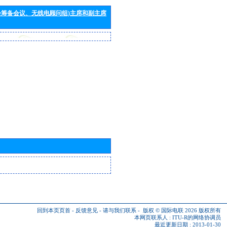
会筹备会议、无线电顾问组)主席和副主席
回到本页页首
-
反馈意见
-
请与我们联系
-
版权 © 国际电联 2026
版权所有
本网页联系人 :
ITU-R的网络协调员
最近更新日期 : 2013-01-30