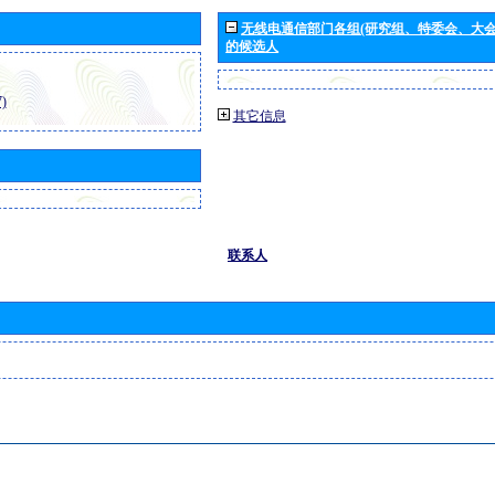
无线电通信部门各组(研究组、特委会、大
的候选人
)
其它信息
联系人