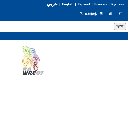
عربي
English
Español
Français
Русский
|
|
|
|
高级搜索