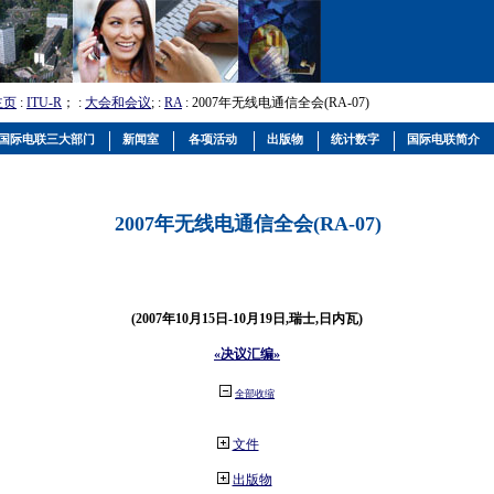
主页
:
ITU-R
； :
大会和会议
; :
RA
: 2007年无线电通信全会(RA-07)
国际电联三大部门
新闻室
各项活动
出版物
统计数字
国际电联简介
2007年无线电通信全会(RA-07)
(2007年10月15日-10月19日,瑞士,日内瓦)
«决议汇编»
全部收缩
文件
出版物