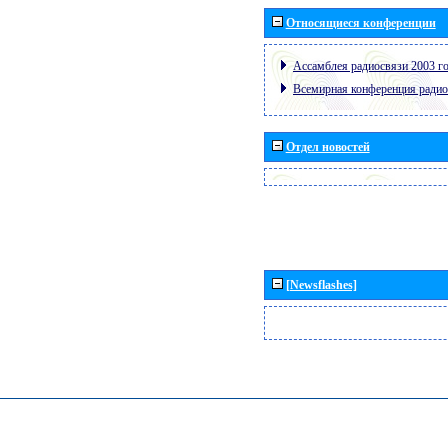
Относящиеся конференции
Ассамблея радиосвязи 2003 го
Всемирная конференция радио
Отдел новостей
[Newsflashes]