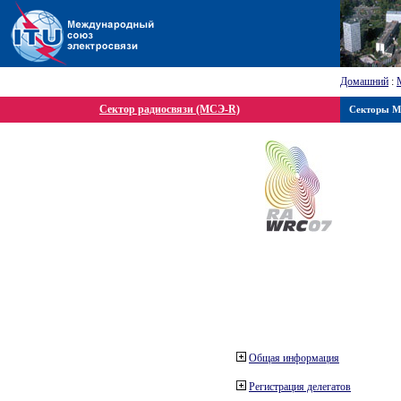
Домашний
:
Сектор радиосвязи (МСЭ-R)
Секторы 
Общая информация
Регистрация делегатов