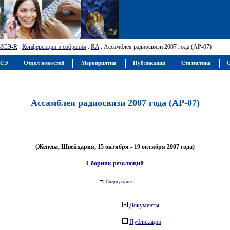
МСЭ-R
:
Конференции и собрания
:
RA
: Ассамблея радиосвязи 2007 года (АР-07)
МСЭ
Отдел новостей
Мероприятия
Публикации
Статистика
С
Ассамблея радиосвязи 2007 года (АР-07)
(Женева, Швейцария, 15 октября - 19 октября 2007 года)
Сборник резолюций
Свернуть все
Документы
Публикации