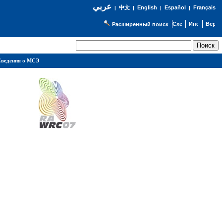
عربي
English
Español
Français
|
中文
|
|
|
Расширенный поиск
ведения о МСЭ