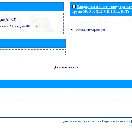
Кандидаты на посты председателей
групп МСЭ-R (ИК, СК, ПСК, КГР)
да (АР-03)
связи 2007 года (ВКР-07)
Прочая информация
Для контактов
Подняться в верхнюю часть
-
Обратная связь
-
Инф
П