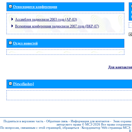
Относящиеся конференции
Ассамблея радиосвязи 2003 года (АР-03)
Всемирная конференция радиосвязи 2007 года (ВКР-07)
Отдел новостей
Для контакто
[Newsflashes]
Подняться в верхнюю часть
-
Обратная связь
-
Информация для контактов
-
Знак охраны
авторского права © МСЭ 2026
Все права сохранены
По вопросам, связанным с этой страницей, обращаться :
Координатор Web-страницы МСЭ-
R