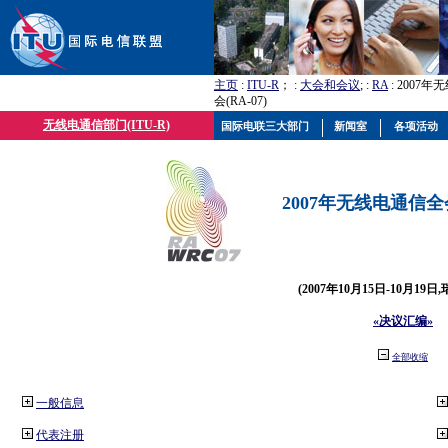
主页
:
ITU-R
； :
大会和会议
; :
RA
: 2007
会(RA-07)
无线电通信部门(ITU-R)
国际电联三大部门
新闻室
各项活动
2007年无线电通信全会(
(2007年10月15日-10月19日
«决议汇编»
全部收缩
一般信息
代表注册