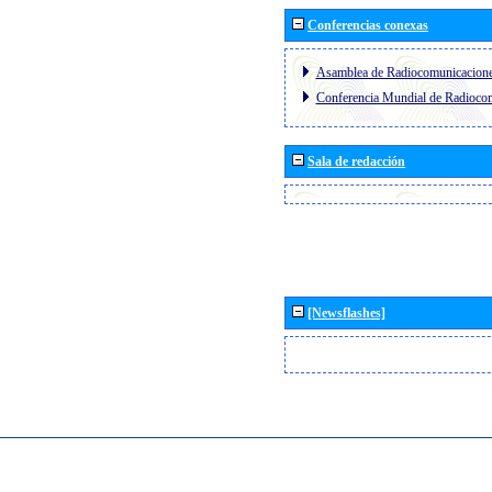
Conferencias conexas
Asamblea de Radiocomunicacion
Conferencia Mundial de Radioc
Sala de redacción
[Newsflashes]