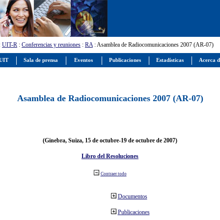
:
UIT-R
:
Conferencias y reuniones
:
RA
: Asamblea de Radiocomunicaciones 2007 (AR-07)
 UIT
Sala de prensa
Eventos
Publicaciones
Estadísticas
Acerca d
Asamblea de Radiocomunicaciones 2007 (AR-07)
(Ginebra, Suiza, 15 de octubre-19 de octubre de 2007)
Libro del Resoluciones
Contraer todo
Documentos
Publicaciones