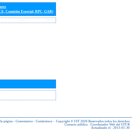
entes
(CE, Comisión Especial, RPC, GAR)
la página
-
Comentarios
-
Contáctenos
-
Copyright © UIT 2026
Reservados todos los derechos
Contacto público :
Coordenador Web del UIT-R
Actualizado el : 2013-01-30