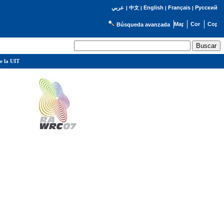
English
Français
Русский
عربي
|
中文
|
|
|
Búsqueda avanzada
e la UIT