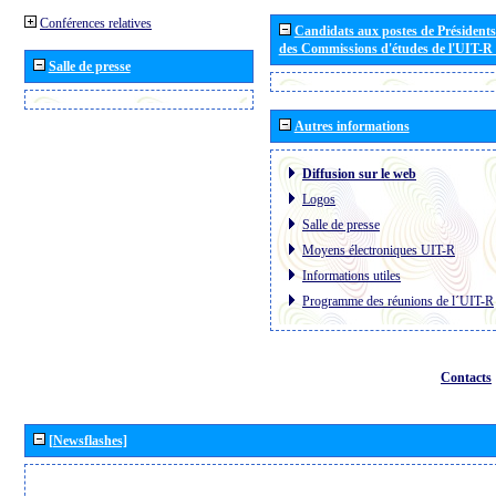
Conférences relatives
Candidats aux postes de Présidents 
des Commissions d'études de l'UIT-R
Salle de presse
Autres informations
Diffusion sur le web
Logos
Salle de presse
Moyens électroniques UIT-R
Informations utiles
Programme des réunions de l´UIT-R
Contacts
[Newsflashes]