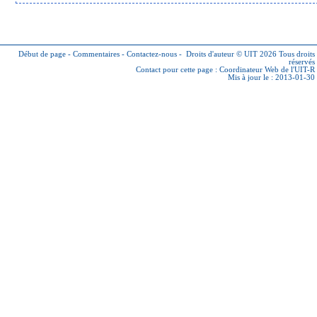
Début de page
-
Commentaires
-
Contactez-nous
-
Droits d'auteur © UIT 2026
Tous droits
réservés
Contact pour cette page :
Coordinateur Web de l'UIT-R
Mis à jour le : 2013-01-30