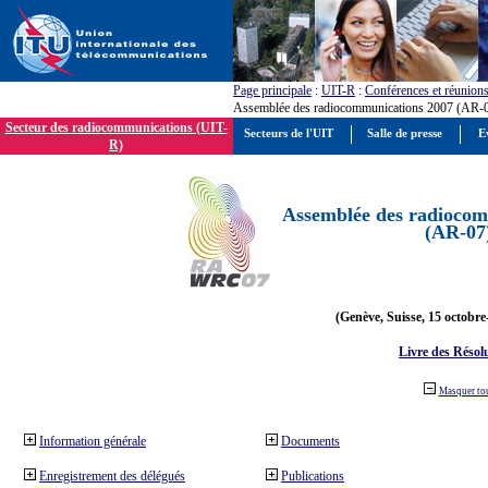
Page principale
:
UIT-R
:
Conférences et réunion
Assemblée des radiocommunications 2007 (AR-
Secteur des radiocommunications (UIT-
Secteurs de l'UIT
Salle de presse
E
R)
Assemblée des radiocom
(AR-07
(Genève, Suisse, 15 octobre
Livre des Résol
Masquer to
Information générale
Documents
Enregistrement des délégués
Publications