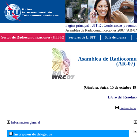
Pagína principal
:
UIT-R
:
Conferencias y reunio
Asamblea de Radiocomunicaciones 2007 (AR-07
Sector de Radiocomunicaciones (UIT-R)
Sectores de la UIT
Sala de prensa
Asamblea de Radiocomun
(AR-07)
(Ginebra, Suiza, 15 de octubre-19
Libro del Resoluci
Contraer todo
Información general
Inscripción de delegados