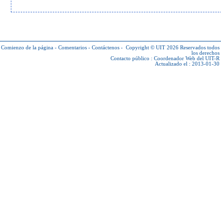
Comienzo de la página
-
Comentarios
-
Contáctenos
-
Copyright © UIT 2026
Reservados todos
los derechos
Contacto público :
Coordenador Web del UIT-R
Actualizado el : 2013-01-30