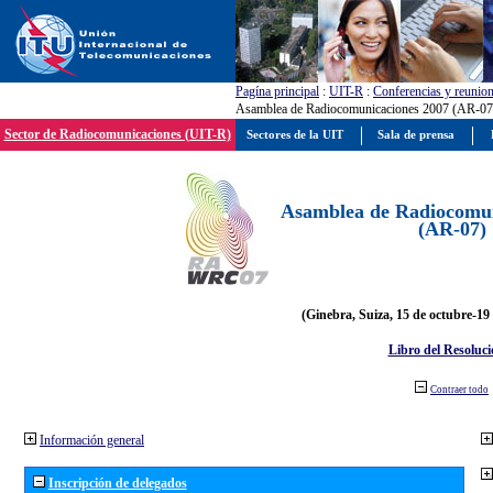
Pagína principal
:
UIT-R
:
Conferencias y reunio
Asamblea de Radiocomunicaciones 2007 (AR-07
Sector de Radiocomunicaciones (UIT-R)
Sectores de la UIT
Sala de prensa
Asamblea de Radiocomun
(AR-07)
(Ginebra, Suiza, 15 de octubre-19
Libro del Resoluci
Contraer todo
Información general
Inscripción de delegados