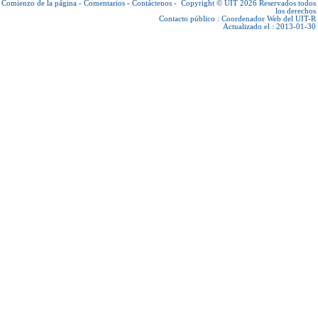
Comienzo de la página
-
Comentarios
-
Contáctenos
-
Copyright © UIT 2026
Reservados todos
los derechos
Contacto público :
Coordenador Web del UIT-R
Actualizado el : 2013-01-30