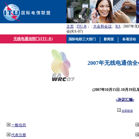
主页
:
ITU-R
； :
大会和会议
; :
RA
: 2007
会(RA-07)
无线电通信部门(ITU-R)
国际电联三大部门
新闻室
各项活动
2007年无线电通信全会(
(2007年10月15日-10月19日
«决议汇编»
全部收缩
一般信息
代表注册