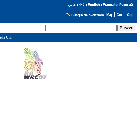
English
Français
Русский
عربي
|
中文
|
|
|
Búsqueda avanzada
e la UIT