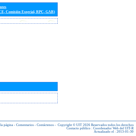
entes
(CE, Comisión Especial, RPC, GAR)
la página
-
Comentarios
-
Contáctenos
-
Copyright © UIT 2026
Reservados todos los derechos
Contacto público :
Coordenador Web del UIT-R
Actualizado el : 2013-01-30