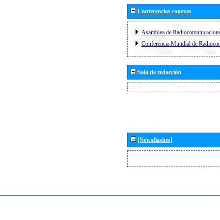
Conferencias conexas
Asamblea de Radiocomunicacion
Conferencia Mundial de Radioc
Sala de redacción
[Newsflashes]