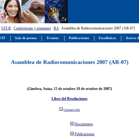
:
UIT-R
:
Conferencias y reuniones
:
RA
: Asamblea de Radiocomunicaciones 2007 (AR-07)
 UIT
Sala de prensa
Eventos
Publicaciones
Estadísticas
Acerca d
Asamblea de Radiocomunicaciones 2007 (AR-07)
(Ginebra, Suiza, 15 de octubre-19 de octubre de 2007)
Libro del Resoluciones
Contraer todo
Documentos
Publicaciones