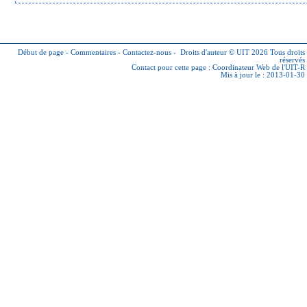
Début de page
-
Commentaires
-
Contactez-nous
-
Droits d'auteur © UIT 2026
Tous droits
réservés
Contact pour cette page :
Coordinateur Web de l'UIT-R
Mis à jour le : 2013-01-30