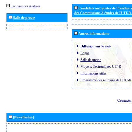
Conférences relatives
Candidats aux postes de Présidents 
des Commissions d'études de l'UIT-R
Salle de presse
Autres informations
Diffusion sur le web
Logos
Salle de presse
Moyens électroniques UIT-R
Informations utiles
Programme des réunions de l´UIT-R
Contacts
[Newsflashes]