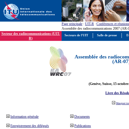
Page principale
:
UIT-R
:
Conférences et réunion
Assemblée des radiocommunications 2007 (AR-
Secteur des radiocommunications (UIT-
Secteurs de l'UIT
Salle de presse
E
R)
Assemblée des radiocom
(AR-07
(Genève, Suisse, 15 octobre
Livre des Résol
Masquer to
Information générale
Documents
Enregistrement des délégués
Publications