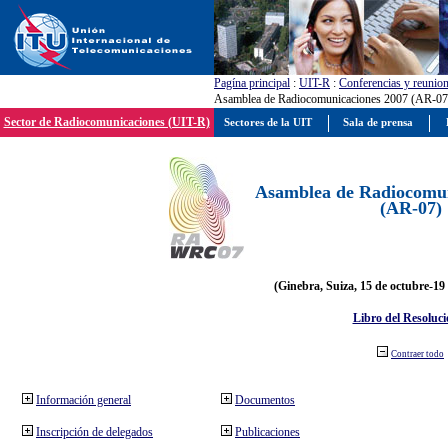
Pagína principal
:
UIT-R
:
Conferencias y reunio
Asamblea de Radiocomunicaciones 2007 (AR-07
Sector de Radiocomunicaciones (UIT-R)
Sectores de la UIT
Sala de prensa
Asamblea de Radiocomun
(AR-07)
(Ginebra, Suiza, 15 de octubre-19
Libro del Resoluci
Contraer todo
Información general
Documentos
Inscripción de delegados
Publicaciones