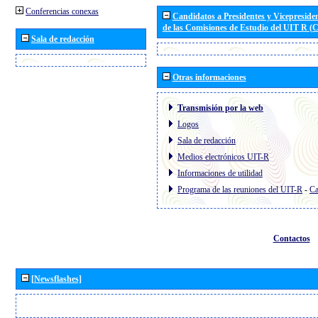
Conferencias conexas
Candidatos a Presidentes y Vicepreside
de las Comisiones de Estudio del UIT R 
Sala de redacción
Otras informaciones
Transmisión por la web
Logos
Sala de redacción
Medios electrónicos UIT-R
Informaciones de utilidad
Programa de las reuniones del UIT-R
-
Ca
Contactos
[Newsflashes]