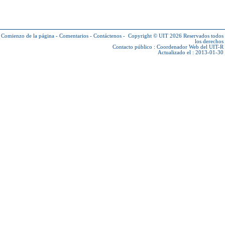
Comienzo de la página
-
Comentarios
-
Contáctenos
-
Copyright © UIT 2026
Reservados todos
los derechos
Contacto público :
Coordenador Web del UIT-R
Actualizado el : 2013-01-30