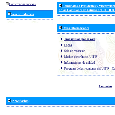
Conferencias conexas
Candidatos a Presidentes y Vicepreside
de las Comisiones de Estudio del UIT R 
Sala de redacción
Otras informaciones
Transmisión por la web
Logos
Sala de redacción
Medios electrónicos UIT-R
Informaciones de utilidad
Programa de las reuniones del UIT-R
-
Ca
Contactos
[Newsflashes]