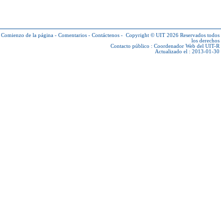
Comienzo de la página
-
Comentarios
-
Contáctenos
-
Copyright © UIT 2026
Reservados todos
los derechos
Contacto público :
Coordenador Web del UIT-R
Actualizado el : 2013-01-30