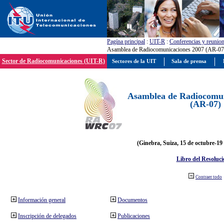
Pagína principal
:
UIT-R
:
Conferencias y reunio
Asamblea de Radiocomunicaciones 2007 (AR-07
Sector de Radiocomunicaciones (UIT-R)
Sectores de la UIT
Sala de prensa
Asamblea de Radiocomun
(AR-07)
(Ginebra, Suiza, 15 de octubre-19
Libro del Resoluci
Contraer todo
Información general
Documentos
Inscripción de delegados
Publicaciones