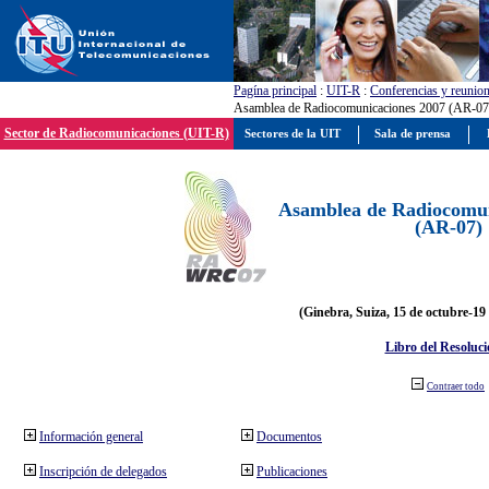
Pagína principal
:
UIT-R
:
Conferencias y reunio
Asamblea de Radiocomunicaciones 2007 (AR-07
Sector de Radiocomunicaciones (UIT-R)
Sectores de la UIT
Sala de prensa
Asamblea de Radiocomun
(AR-07)
(Ginebra, Suiza, 15 de octubre-19
Libro del Resoluci
Contraer todo
Información general
Documentos
Inscripción de delegados
Publicaciones