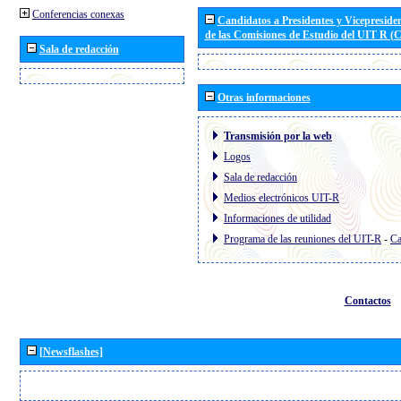
Conferencias conexas
Candidatos a Presidentes y Vicepreside
de las Comisiones de Estudio del UIT R 
Sala de redacción
Otras informaciones
Transmisión por la web
Logos
Sala de redacción
Medios electrónicos UIT-R
Informaciones de utilidad
Programa de las reuniones del UIT-R
-
Ca
Contactos
[Newsflashes]