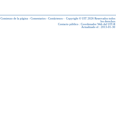
Comienzo de la página
-
Comentarios
-
Contáctenos
-
Copyright © UIT 2026
Reservados todos
los derechos
Contacto público :
Coordenador Web del UIT-R
Actualizado el : 2013-01-30