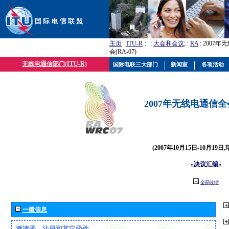
主页
:
ITU-R
； :
大会和会议
; :
RA
: 2007
会(RA-07)
无线电通信部门(ITU-R)
国际电联三大部门
新闻室
各项活动
2007年无线电通信全会(
(2007年10月15日-10月19日
«决议汇编»
全部收缩
一般信息
邀请函、注册和其它函件