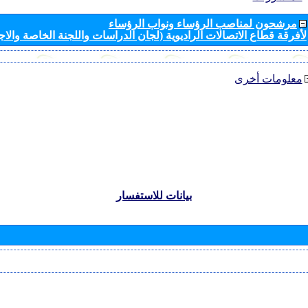
مرشحون لمناصب الرؤساء ونواب الرؤساء
لأفرقة قطاع الاتصالات الراديوية (لجان الدراسات واللجنة الخاصة والا
معلومات أخرى
بيانات للاستفسار