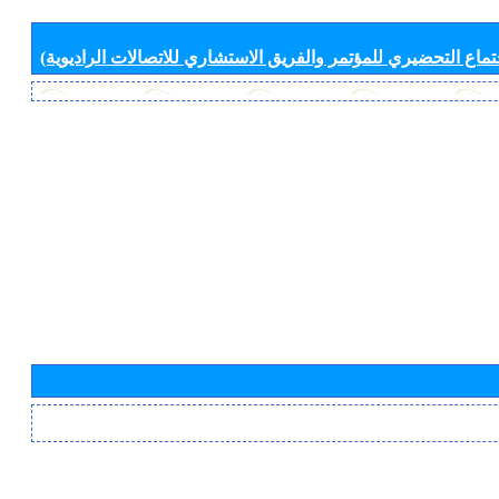
جتماع التحضيري للمؤتمر والفريق الاستشاري للاتصالات الراديوية)