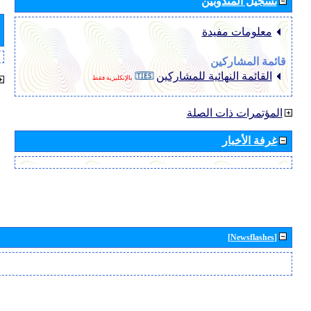
تسجيل المندوبين
معلومات مفيدة
قائمة المشاركين
القائمة النهائية للمشاركين
بالإنكليزية فقط
المؤتمرات ذات الصلة
غرفة الأخبار
[Newsflashes]