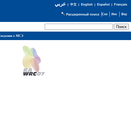
عربي
English
Español
Français
|
中文
|
|
|
Расширенный поиск
ведения о МСЭ