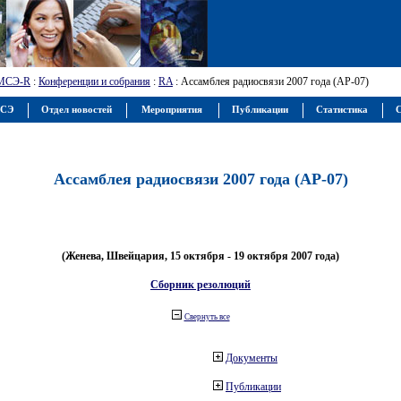
МСЭ-R
:
Конференции и собрания
:
RA
: Ассамблея радиосвязи 2007 года (АР-07)
МСЭ
Отдел новостей
Мероприятия
Публикации
Статистика
С
Ассамблея радиосвязи 2007 года (АР-07)
(Женева, Швейцария, 15 октября - 19 октября 2007 года)
Сборник резолюций
Свернуть все
Документы
Публикации