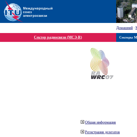
Домашний
:
Сектор радиосвязи (МСЭ-R)
Секторы 
Общая информация
Регистрация делегатов