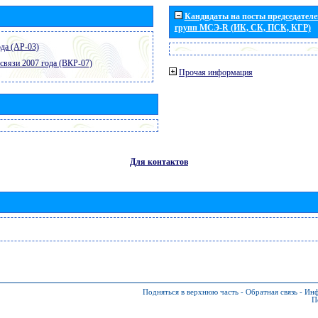
Кандидаты на посты председателей
групп МСЭ-R (ИК, СК, ПСК, КГР)
да (АР-03)
связи 2007 года (ВКР-07)
Прочая информация
Для контактов
Подняться в верхнюю часть
-
Обратная связь
-
Инф
П