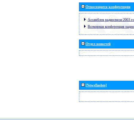
Относящиеся конференции
Ассамблея радиосвязи 2003 го
Всемирная конференция радио
Отдел новостей
[Newsflashes]