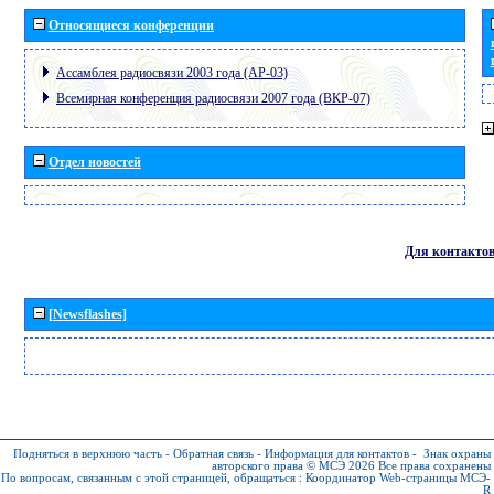
Относящиеся конференции
Ассамблея радиосвязи 2003 года (АР-03)
Всемирная конференция радиосвязи 2007 года (ВКР-07)
Отдел новостей
Для контакто
[Newsflashes]
Подняться в верхнюю часть
-
Обратная связь
-
Информация для контактов
-
Знак охраны
авторского права © МСЭ 2026
Все права сохранены
По вопросам, связанным с этой страницей, обращаться :
Координатор Web-страницы МСЭ-
R