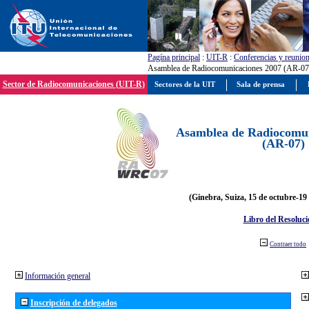
Pagína principal
:
UIT-R
:
Conferencias y reunio
Asamblea de Radiocomunicaciones 2007 (AR-07
Sector de Radiocomunicaciones (UIT-R)
Sectores de la UIT
Sala de prensa
Asamblea de Radiocomun
(AR-07)
(Ginebra, Suiza, 15 de octubre-19
Libro del Resoluci
Contraer todo
Información general
Inscripción de delegados