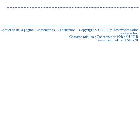
Comienzo de la página
-
Comentarios
-
Contáctenos
-
Copyright © UIT 2026
Reservados todos
los derechos
Contacto público :
Coordenador Web del UIT-R
Actualizado el : 2013-01-30