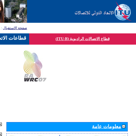
صفحة الاستقبال
:
ق
قطاعات الاتح
قطاع الاتصالات الراديوية (ITU-R)
معلومات عامة