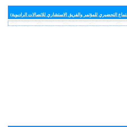
جتماع التحضيري للمؤتمر والفريق الاستشاري للاتصالات الراديوية)