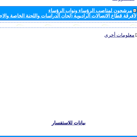
مرشحون لمناصب الرؤساء ونواب الرؤساء
لأفرقة قطاع الاتصالات الراديوية (لجان الدراسات واللجنة الخاصة والا
معلومات أخرى
بيانات للاستفسار