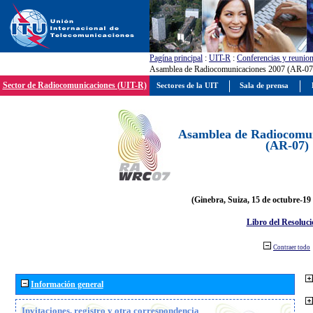
Pagína principal
:
UIT-R
:
Conferencias y reunio
Asamblea de Radiocomunicaciones 2007 (AR-07
Sector de Radiocomunicaciones (UIT-R)
Sectores de la UIT
Sala de prensa
Asamblea de Radiocomun
(AR-07)
(Ginebra, Suiza, 15 de octubre-19
Libro del Resoluci
Contraer todo
Información general
Invitaciones, registro y otra correspondencia