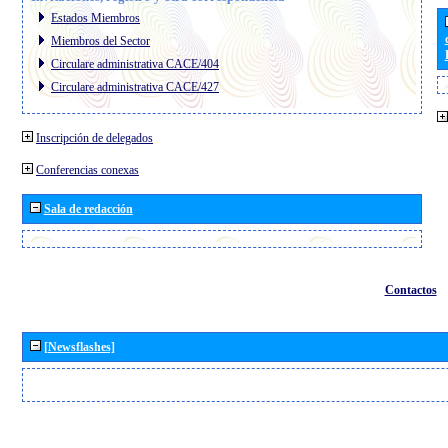
Estados Miembros
Miembros del Sector
Circulare administrativa CACE/404
Circulare administrativa CACE/427
Inscripción de delegados
Conferencias conexas
Sala de redacción
Contactos
[Newsflashes]