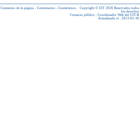
Comienzo de la página
-
Comentarios
-
Contáctenos
-
Copyright © UIT 2026
Reservados todos
los derechos
Contacto público :
Coordenador Web del UIT-R
Actualizado el : 2013-01-30