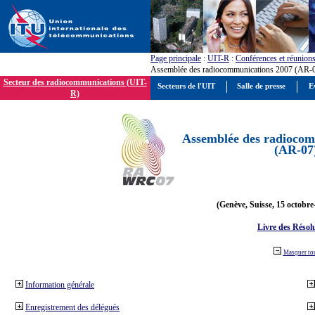
Page principale
:
UIT-R
:
Conférences et réunion
Assemblée des radiocommunications 2007 (AR-
Secteur des radiocommunications (UIT-
Secteurs de l'UIT
Salle de presse
E
R)
Assemblée des radiocom
(AR-07
(Genève, Suisse, 15 octobre
Livre des Résol
Masquer to
Information générale
Enregistrement des délégués